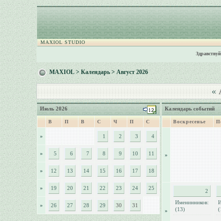
MAXIOL STUDIO
Здравствуй
MAXIOL
>
Календарь
> Август 2026
«
А
Июль 2026
Календарь событий
В
П
В
С
Ч
П
С
Воскресенье
П
»
1
2
3
4
»
5
6
7
8
9
10
11
»
»
12
13
14
15
16
17
18
»
19
20
21
22
23
24
25
2
Именинников:
И
»
26
27
28
29
30
31
(13)
(
»