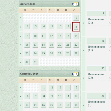
Август 2026
В
П
В
С
Ч
П
С
9
»
1
Именинников:
И
(21)
(
»
2
3
4
5
6
7
»
8
»
9
10
11
12
13
14
15
16
»
16
17
18
19
20
21
22
Именинников:
И
(11)
(
»
»
23
24
25
26
27
28
29
»
30
31
23
Сентябрь 2026
Именинников:
И
(23)
(
»
В
П
В
С
Ч
П
С
»
1
2
3
4
5
30
»
6
7
8
9
10
11
12
Именинников:
»
13
14
15
16
17
18
19
(3)
»