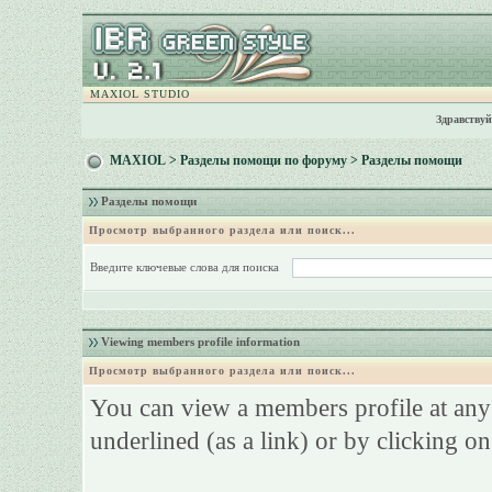
MAXIOL STUDIO
Здравствуй
MAXIOL
>
Разделы помощи по форуму
> Разделы помощи
Разделы помощи
Просмотр выбранного раздела или поиск...
Введите ключевые слова для поиска
Viewing members profile information
Просмотр выбранного раздела или поиск...
You can view a members profile at any 
underlined (as a link) or by clicking on