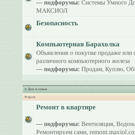
— подфорумы:
Системы Умного Д
МАКСИОЛ
Безопасность
Компьютерная Барахолка
Объявления о покупке продаже или 
различного компьютерного железа
— подфорумы:
Продам
,
Куплю
,
Об
Дом и семья
Форум
Ремонт в квартире
— подфорумы:
Вентиляция
,
Водона
Ремонтируем сами
,
remont.maxiol.c