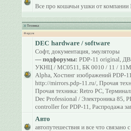
Все про кошачьи ушки от компании 
Техника
Форум
DEC hardware / software
Софт, документация, эмуляторы
— подфорумы:
PDP-11 original
,
ДВ
УКНЦ / МС0511
,
БК 0010 / 11 / 11
Alpha
,
Хостинг изображений PDP-11
http://mirrors.pdp-11.ru/
,
Прочая тех
Прочая техника: Retro PC
,
Терминал
Dec Professional / Электроника 85
,
P
controller for PDP-11
,
Распродажа за
Авто
автопутешествия и все что связано с