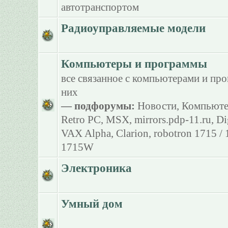
автотранспортом
Радиоуправляемые модели
Компьютеры и программы
все связанное с компьютерами и пр
них
— подфорумы:
Новости
,
Компьюте
Retro PC
,
MSX
,
mirrors.pdp-11.ru
,
Di
VAX Alpha
,
Clarion
,
robotron 1715 /
1715W
Электроника
Умный дом