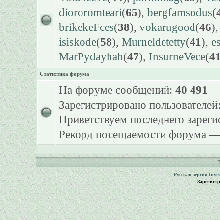
diororomteari
(
65
),
bergfamsodus
(
brikekeFces
(
38
),
vokarugood
(
46
)
isiskode
(
58
),
Murneldetetty
(
41
),
e
MarPydayhah
(
47
),
InsurneVece
(
4
Статистика форума
На форуме сообщений:
40 491
Зарегистрировано пользователей
Приветствуем последнего зарег
Рекорд посещаемости форума 
Русская версия
Invi
Зарегист