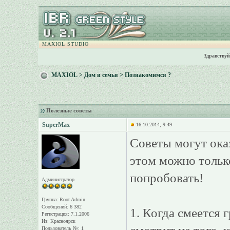
MAXIOL STUDIO
Здравствуй
MAXIOL
>
Дом и семья
>
Познакомимся ?
Полезные советы
SuperMax
16.10.2014, 9:49
Советы могут оказ
этом можно только
попробовать!
Администратор
Группа: Root Admin
Сообщений: 6 382
1. Когда смеется
Регистрация: 7.1.2006
Из: Красноярск
Пользователь №: 1