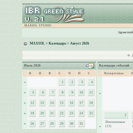
MAXIOL STUDIO
Здравствуй
MAXIOL
>
Календарь
> Август 2026
«
А
Июль 2026
Календарь событий
В
П
В
С
Ч
П
С
Воскресенье
»
1
2
3
4
»
5
6
7
8
9
10
11
»
»
12
13
14
15
16
17
18
»
19
20
21
22
23
24
25
2
Именинников:
»
26
27
28
29
30
31
(13)
»