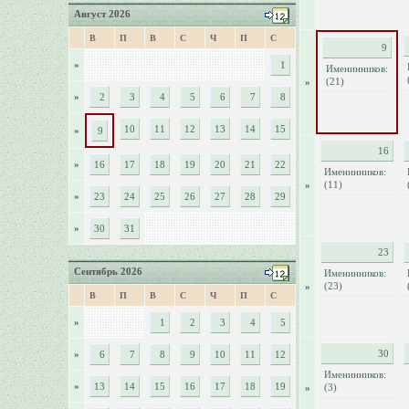
Август 2026
В
П
В
С
Ч
П
С
9
»
1
Именинников:
(21)
»
»
2
3
4
5
6
7
8
10
11
12
13
14
15
»
9
16
»
16
17
18
19
20
21
22
Именинников:
(11)
»
»
23
24
25
26
27
28
29
»
30
31
23
Сентябрь 2026
Именинников:
(23)
»
В
П
В
С
Ч
П
С
»
1
2
3
4
5
30
»
6
7
8
9
10
11
12
Именинников:
»
13
14
15
16
17
18
19
(3)
»