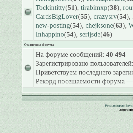
Tockintitty
(
51
),
tirabimxp
(
38
),
ro
CardsBigLover
(
55
),
crazysrv
(
54
),
new-posting
(
54
),
chejksone
(
63
),
W
Inhappino
(
54
),
serijsde
(
46
)
Статистика форума
На форуме сообщений:
40 494
Зарегистрировано пользователей
Приветствуем последнего зарег
Рекорд посещаемости форума 
Русская версия
Invi
Зарегист