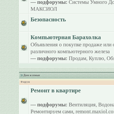
— подфорумы:
Системы Умного Д
МАКСИОЛ
Безопасность
Компьютерная Барахолка
Объявления о покупке продаже или 
различного компьютерного железа
— подфорумы:
Продам
,
Куплю
,
Об
Дом и семья
Форум
Ремонт в квартире
— подфорумы:
Вентиляция
,
Водона
Ремонтируем сами
,
remont.maxiol.c