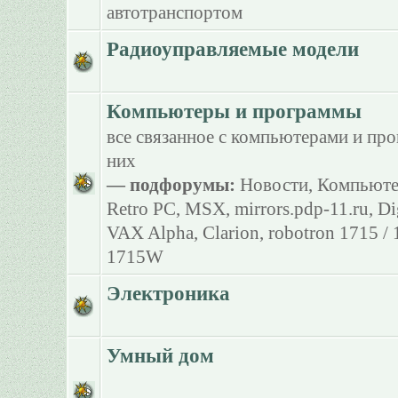
автотранспортом
Радиоуправляемые модели
Компьютеры и программы
все связанное с компьютерами и пр
них
— подфорумы:
Новости
,
Компьюте
Retro PC
,
MSX
,
mirrors.pdp-11.ru
,
Di
VAX Alpha
,
Clarion
,
robotron 1715 /
1715W
Электроника
Умный дом