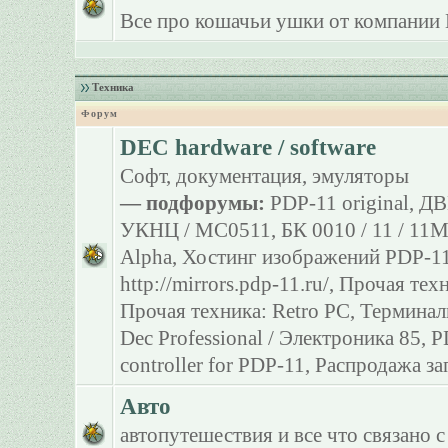
Все про кошачьи ушки от компании 
Техника
Форум
DEC hardware / software
Софт, документация, эмуляторы
— подфорумы:
PDP-11 original
,
ДВ
УКНЦ / МС0511
,
БК 0010 / 11 / 11
Alpha
,
Хостинг изображений PDP-11
http://mirrors.pdp-11.ru/
,
Прочая тех
Прочая техника: Retro PC
,
Терминал
Dec Professional / Электроника 85
,
P
controller for PDP-11
,
Распродажа за
Авто
автопутешествия и все что связано с