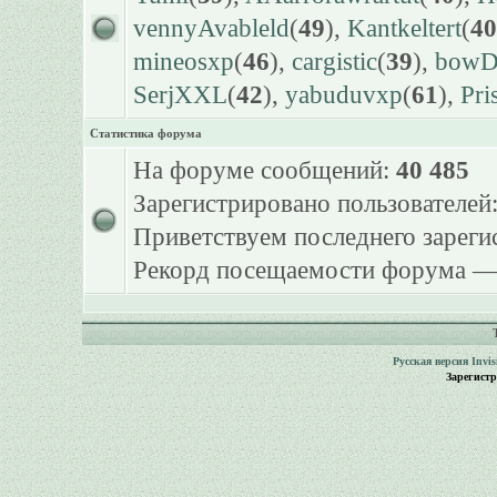
vennyAvableld
(
49
),
Kantkeltert
(
40
mineosxp
(
46
),
cargistic
(
39
),
bowDr
SerjXXL
(
42
),
yabuduvxp
(
61
),
Pri
Статистика форума
На форуме сообщений:
40 485
Зарегистрировано пользователей
Приветствуем последнего зарег
Рекорд посещаемости форума 
Русская версия
Invi
Зарегист