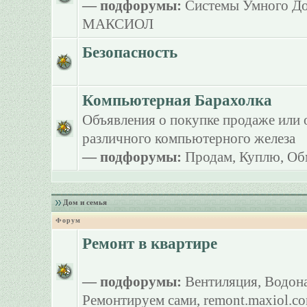
— подфорумы:
Системы Умного Д
МАКСИОЛ
Безопасность
Компьютерная Барахолка
Объявления о покупке продаже или 
различного компьютерного железа
— подфорумы:
Продам
,
Куплю
,
Об
Дом и семья
Форум
Ремонт в квартире
— подфорумы:
Вентиляция
,
Водона
Ремонтируем сами
,
remont.maxiol.c