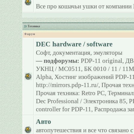
Все про кошачьи ушки от компании 
Техника
Форум
DEC hardware / software
Софт, документация, эмуляторы
— подфорумы:
PDP-11 original
,
ДВ
УКНЦ / МС0511
,
БК 0010 / 11 / 11
Alpha
,
Хостинг изображений PDP-11
http://mirrors.pdp-11.ru/
,
Прочая тех
Прочая техника: Retro PC
,
Терминал
Dec Professional / Электроника 85
,
P
controller for PDP-11
,
Распродажа за
Авто
автопутешествия и все что связано с