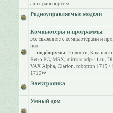
автотранспортом
Радиоуправляемые модели
Компьютеры и программы
все связанное с компьютерами и пр
них
— подфорумы:
Новости
,
Компьюте
Retro PC
,
MSX
,
mirrors.pdp-11.ru
,
Di
VAX Alpha
,
Clarion
,
robotron 1715 /
1715W
Электроника
Умный дом