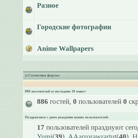
Разное
Городские фотографии
Anime Wallpapers
Статистика форума
886 посетителей за последние 10 минут
886
гостей,
0
пользователей
0
скр
Поздравляем с днем рождения наших пользователей:
17
пользователей празднуют сего
Yumi
(
39
),
AAarrorawrartut
(
40
),
H