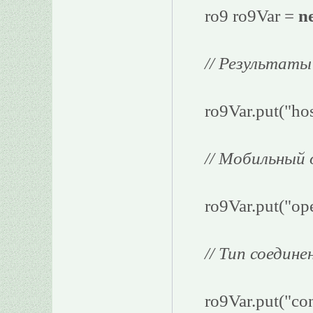
ro9 ro9Var =
n
// Результаты
ro9Var.put("hos
// Мобильный
ro9Var.put("oper
// Тип соедине
ro9Var.put("co