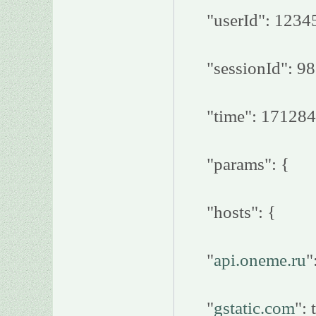
"userId": 1234
"sessionId": 9
"time": 17128
"params": {
"hosts": {
"
api.oneme.ru
"
"
gstatic.com
": 