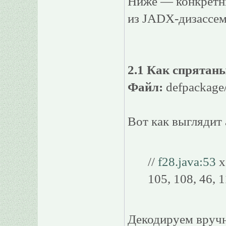
Ниже — конкретны
из JADX-дизассем
2.1 Как спрятаны
Файл:
defpackage
Вот как выглядит
//
f28.java:53
x
105, 108, 46, 1
Декодируем вруч