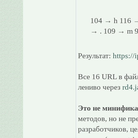
104 → h 116 →
→ . 109 → m 9
Результат:
https://
Все 16 URL в фай
лениво через
rd4.j
Это не минифика
методов, но не пр
разработчиков, ц