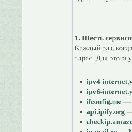
1. Шесть сервисо
Каждый раз, когд
адрес. Для этого у
ipv4-internet.
ipv6-internet.
ifconfig.me
— 
api.ipify.org
—
checkip.amaz
ip.mail.ru
—
M