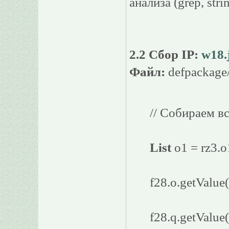
анализа (grep, strin
2.2 Сбор IP:
w18.
Файл:
defpackage
// Собираем вс
List
o1 = rz3.o
f28.o.getValue(
f28.q.getValue(