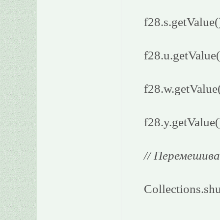
f28.s.getValue(
f28.u.getValue(
f28.w.getValue
f28.y.getValue(
// Перемешив
Collections.shu