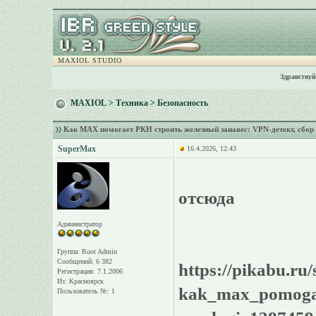
MAXIOL STUDIO
Здравствуй
MAXIOL
>
Техника
>
Безопасность
Как MAX помогает РКН строить железный занавес: VPN-детект, сбор I
SuperMax
16.4.2026, 12:43
отсюда
Администратор
Группа: Root Admin
Сообщений: 6 382
https://pikabu.ru/
Регистрация: 7.1.2006
Из: Красноярск
kak_max_pomogaet
Пользователь №: 1