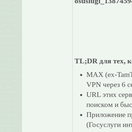
osuslugi_1387459
TL;DR для тех, к
MAX (ex-TamT
VPN через 6 с
URL этих серв
поиском и быс
Приложение пр
(Госуслуги и