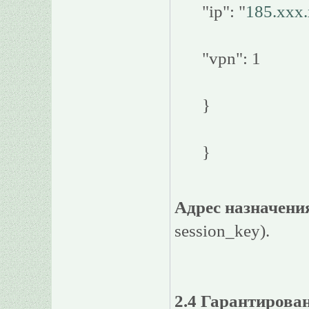
"ip": "
185.xxx
"vpn": 1
}
}
Адрес назначени
session_key).
2.4 Гарантирова