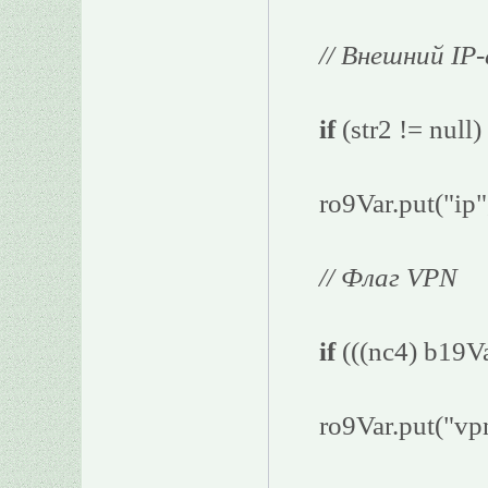
// Внешний IP
if
(str2 != null)
ro9Var.put("ip",
// Флаг VPN
if
(((nc4) b19Var
ro9Var.put("vp