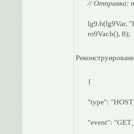
// Отправка
lg9.h(lg9Va
ro9Var.b(), 8);
Реконструированн
{
"type": "HO
"event": "G