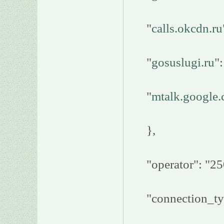
"
calls.okcdn.ru
"
gosuslugi.ru
":
"
mtalk.google
},
"operator": "2
"connection_ty