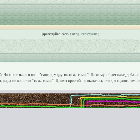
Здравствуйте, гость
(
Вход
|
Регистрация
)
й. Но мне тыкали в нос - "смотри, у других то же самое". Поэтому я 6 лет назад доба
когда же появится "то же самое". Проект простой, но оказалось, что для глупого чел