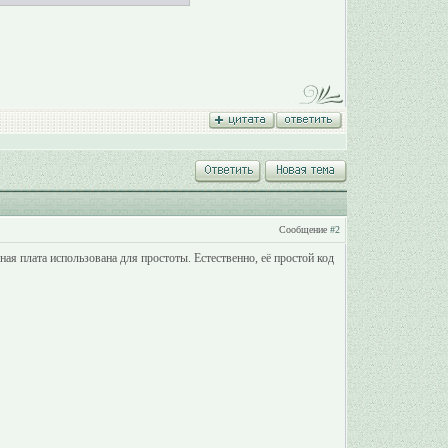
Сообщение
#2
я плата использована для простоты. Естественно, её простой код