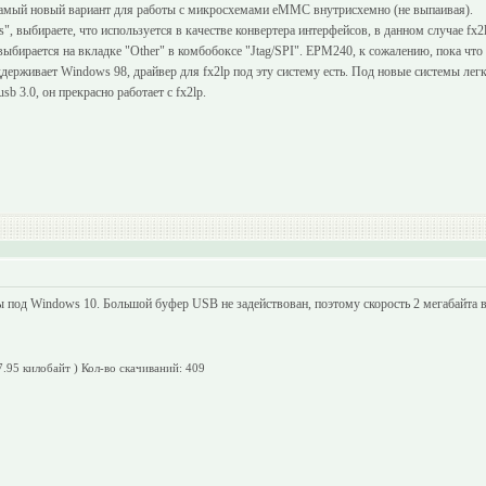
самый новый вариант для работы с микросхемами eMMC внутрисхемно (не выпаивая).
s", выбираете, что используется в качестве конвертера интерфейсов, в данном случае fx2
ыбирается на вкладке "Other" в комбобоксе "Jtag/SPI". EPM240, к сожалению, пока что
держивает Windows 98, драйвер для fx2lp под эту систему есть. Под новые системы лег
b 3.0, он прекрасно работает с fx2lp.
 под Windows 10. Большой буфер USB не задействован, поэтому скорость 2 мегабайта в 
7.95 килобайт )
Кол-во скачиваний: 409