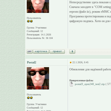
Непосредственно здесь показан 
Сначала заходите в "COM setting
eeprom (файл iic), режим eMMC в
Программа протестирована и под
Пользователь
цифровую подпись. Хотя он для us
Группа: Участники
Сообщений: 12
Регистрация: 14.1.2026
Пользователь №: 36 104
Postal2
22.1.2026, 0:45
Обновление для надёжной работы
Прикрепленные файлы
postal3_epm240_test2.zip
( 57
Пользователь
Группа: Участники
Сообщений: 12