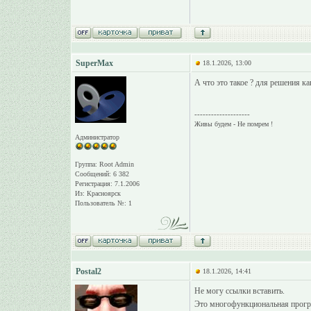
SuperMax
18.1.2026, 13:00
А что это такое ? для решения ка
--------------------
Живы будем - Не помрем !
Администратор
Группа: Root Admin
Сообщений: 6 382
Регистрация: 7.1.2006
Из: Красноярск
Пользователь №: 1
Postal2
18.1.2026, 14:41
Не могу ссылки вставить.
Это многофункциональная прогр