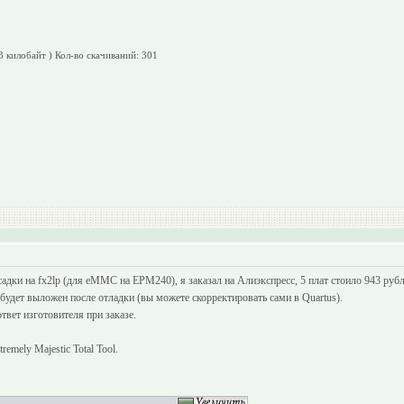
3 килобайт )
Кол-во скачиваний: 301
садки на fx2lp (для eMMC на EPM240), я заказал на Алиэкспресс, 5 плат стоило 943 ру
удет выложен после отладки (вы можете скорректировать сами в Quartus).
твет изготовителя при заказе.
mely Majestic Total Tool.