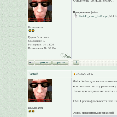
Обновление (функции eMMC).
Прикрепленные файлы
Postal3_movi_test4.zip
( 614.0
Пользователь
Группа: Участники
Сообщений: 12
Регистрация: 14.1.2026
Пользователь №: 36 104
Postal2
3.6.2026, 23:02
Файл Gerber для заказа платы-на
прошивками под эту распиновку б
Также присоединил вид платы и о
EMTT расшифровывается как Extre
Пользователь
Эскизы прикрепленных изображений