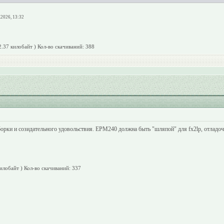
.2026, 13:32
2.37 килобайт )
Кол-во скачиваний: 388
рки и созидательного удовольствия. EPM240 должна быть "шляпой" для fx2lp, отладочна
килобайт )
Кол-во скачиваний: 337