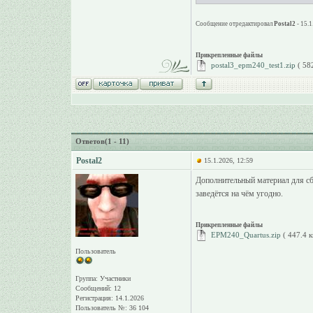
Сообщение отредактировал
Postal2
- 15.1
Прикрепленные файлы
postal3_epm240_test1.zip
( 58
Ответов(1 - 11)
Postal2
15.1.2026, 12:59
Дополнительный материал для сбо
заведётся на чём угодно.
Прикрепленные файлы
EPM240_Quartus.zip
( 447.4 
Пользователь
Группа: Участники
Сообщений: 12
Регистрация: 14.1.2026
Пользователь №: 36 104