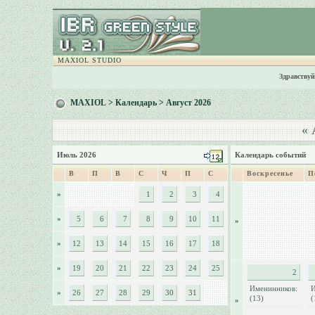
MAXIOL STUDIO
Здравствуй
MAXIOL
>
Календарь
> Август 2026
«
А
Июль 2026
Календарь событий
В
П
В
С
Ч
П
С
Воскресенье
П
»
1
2
3
4
»
5
6
7
8
9
10
11
»
»
12
13
14
15
16
17
18
»
19
20
21
22
23
24
25
2
Именинников:
И
»
26
27
28
29
30
31
(13)
(
»