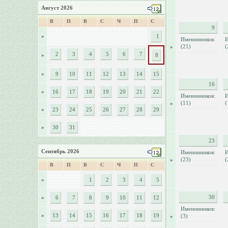
Август 2026
В
П
В
С
Ч
П
С
9
»
1
Именинников:
И
(21)
(
»
2
3
4
5
6
7
»
8
»
9
10
11
12
13
14
15
16
»
16
17
18
19
20
21
22
Именинников:
И
(11)
(
»
»
23
24
25
26
27
28
29
»
30
31
23
Сентябрь 2026
Именинников:
И
(23)
(
»
В
П
В
С
Ч
П
С
»
1
2
3
4
5
30
»
6
7
8
9
10
11
12
Именинников:
»
13
14
15
16
17
18
19
(3)
»