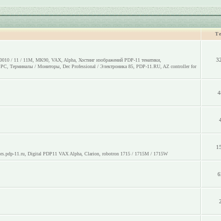
Т
3
0010 / 11 / 11M
,
МК90
,
VAX
,
Alpha
,
Хостинг изображений PDP-11 тематики
,
o PC
,
Терминалы / Мониторы
,
Dec Professional / Электроника 85
,
PDP-11.RU
,
AZ controller for
4
1
rs.pdp-11.ru
,
Digital PDP11 VAX Alpha
,
Clarion
,
robotron 1715 / 1715M / 1715W
6