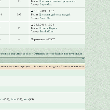
3
13
Тема:
Производственные процессы в...
Автор:
SuperMax
3.10.2019, 11:32
78
395
Тема:
Цитаты индейских вождей
Автор:
SuperMax
24.6.2018, 19:28
2
19
Тема:
Потоп в Перми
Автор:
IrishkaKlim
-
--
Переходов:
448987
овленные форумом cookies
·
Отметить все сообщения прочитанными
темы
·
Администрация
·
Активные сегодня
·
Самые активные
Lake
(
55
),
Storal
(
39
),
Vern
(
49
)