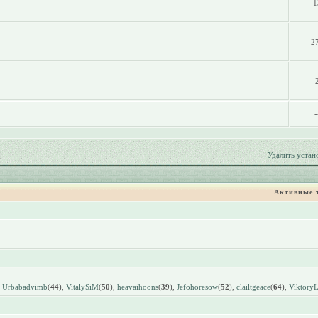
1
2
-
Удалить устан
Активные 
,
Urbabadvimb
(
44
),
VitalySiM
(
50
),
heavaihoons
(
39
),
Jefohoresow
(
52
),
clailtgeace
(
64
),
Viktory