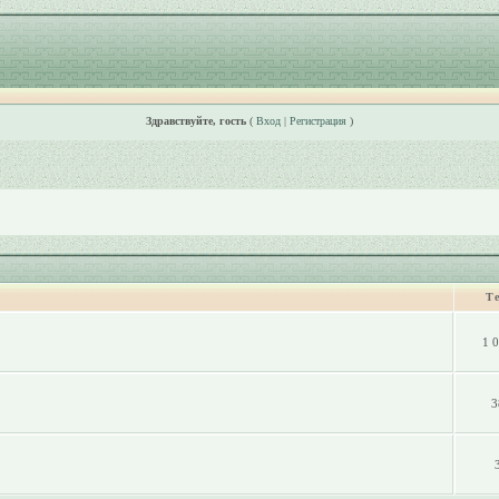
Здравствуйте, гость
(
Вход
|
Регистрация
)
Т
1 
3