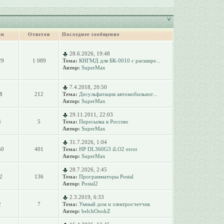
ем
Ответов
Последнее сообщение
28.6.2026, 19:48
29
1 089
Тема:
КНГМД для БК-0010 с расшире...
Автор:
SuperMax
7.4.2018, 20:50
8
212
Тема:
Десульфатация автомобильног...
Автор:
SuperMax
29.11.2011, 22:03
4
5
Тема:
Пересылка в Россию
Автор:
SuperMax
31.7.2026, 1:04
50
401
Тема:
HP DL360G3 iLO2 error
Автор:
SuperMax
28.7.2026, 2:45
2
136
Тема:
Программаторы Postal
Автор:
Postal2
2.3.2019, 6:33
2
7
Тема:
Умный дом и электросчетчик
Автор:
belchOnokZ