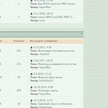
16.4.2026, 12:45
5
2
Тема:
Как MAX помогает РКН строит...
Автор:
SuperMax
21.2.2024, 18:13
1
1
Тема:
платы QBUS для DEC PDP-11 ...
Автор:
rtype
ем
Ответов
Последнее сообщение
22.9.2021, 4:30
0
243
Тема:
Вентиляция тепловым насосом...
Автор:
AndrSo6
13.6.2017, 20:32
5
215
Тема:
Виноград домашний из косточки
Автор:
SuperMax
6.4.2019, 11:31
46
36
Тема:
Жареное филе акулы
Автор:
belchOnokZ
16.10.2014, 9:49
3
478
Тема:
Полезные советы
Автор:
SuperMax
14.3.2019, 11:21
9
10
Тема:
Законный отказ от туберкули...
Автор:
Nardaylana