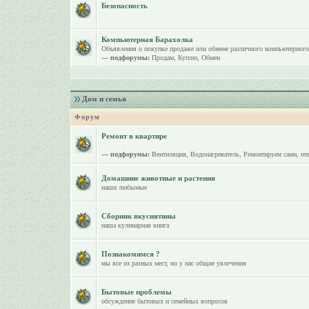
Безопасность
Компьютерная Барахолка
Объявления о покупке продаже или обмене различного компьютерного
— подфорумы:
Продам
,
Куплю
,
Обмен
Дом и семья
Форум
Ремонт в квартире
— подфорумы:
Вентиляция
,
Водонагреватель
,
Ремонтируем сами
,
re
Домашние животные и растения
наши любымые
Сборник вкуснятины
наша кулинарная книга
Познакомимся ?
мы все из разных мест, но у нас общие увлечения
Бытовые проблемы
обсуждение бытовых и семейных вопросов