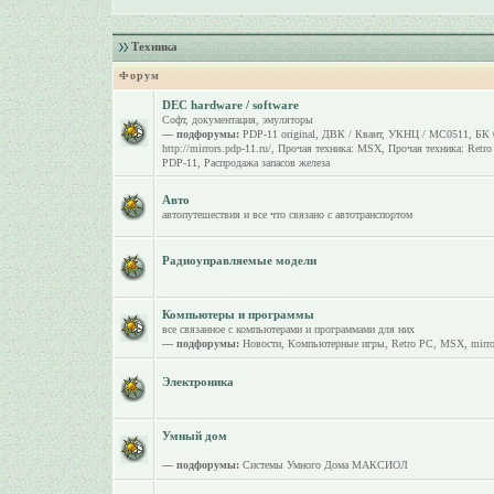
Техника
Форум
DEC hardware / software
Софт, документация, эмуляторы
— подфорумы:
PDP-11 original
,
ДВК / Квант
,
УКНЦ / МС0511
,
БК 
http://mirrors.pdp-11.ru/
,
Прочая техника: MSX
,
Прочая техника: Retr
PDP-11
,
Распродажа запасов железа
Авто
автопутешествия и все что связано с автотранспортом
Радиоуправляемые модели
Компьютеры и программы
все связанное с компьютерами и программами для них
— подфорумы:
Новости
,
Компьютерные игры
,
Retro PC
,
MSX
,
mirro
Электроника
Умный дом
— подфорумы:
Системы Умного Дома МАКСИОЛ