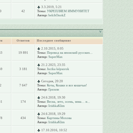
3.3.2019, 5:21
0
42
Тема:
УКРЕПЛЯЕМ ИММУНИТЕТ
Автор:
belchOnokZ
ем
Ответов
Последнее сообщение
2.10.2015, 0:05
33
19 891
Тема:
Перевод на японский русских...
Автор:
SuperMax
21.2.2023, 23:35
59
3 181
Тема:
Jucika képsorok
Автор:
SuperMax
Сегодня, 20:20
2
7 647
Тема:
Коты, Кошки и все кошачьи!
Автор:
Гриззли
24.6.2018, 19:30
41
174
Тема:
Весна, лето, осень, зима… и...
Автор:
IrishkaKlim
24.6.2018, 19:29
78
434
Тема:
Картины Мохова
Автор:
IrishkaKlim
17.10.2016, 10:52