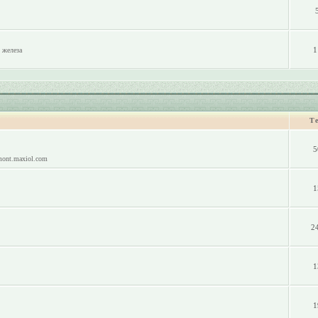
1
 железа
Т
5
mont.maxiol.com
1
2
1
1