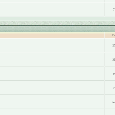
7
Т
2
3
9
1
5