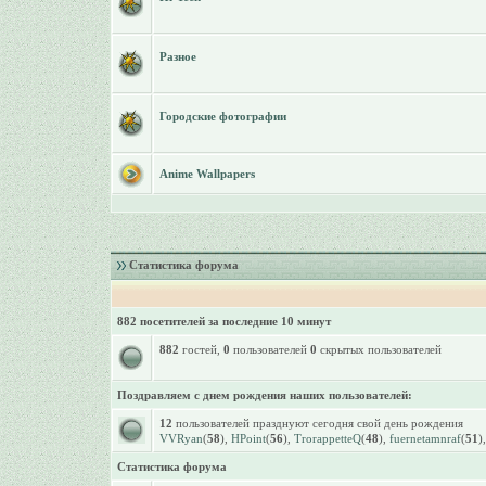
Разное
Городские фотографии
Anime Wallpapers
Статистика форума
882 посетителей за последние 10 минут
882
гостей,
0
пользователей
0
скрытых пользователей
Поздравляем с днем рождения наших пользователей:
12
пользователей празднуют сегодня свой день рождения
VVRyan
(
58
),
HPoint
(
56
),
TrorappetteQ
(
48
),
fuernetamnraf
(
51
)
Статистика форума