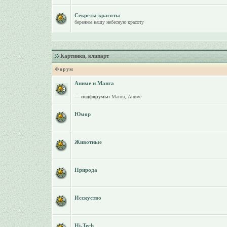
Секреты красоты
бережем нашу небесную красоту
Картинки, клипарт
Форум
Аниме и Манга
— подфорумы:
Манга
,
Аниме
Юмор
Животные
Природа
Исскуство
Hi-Tech