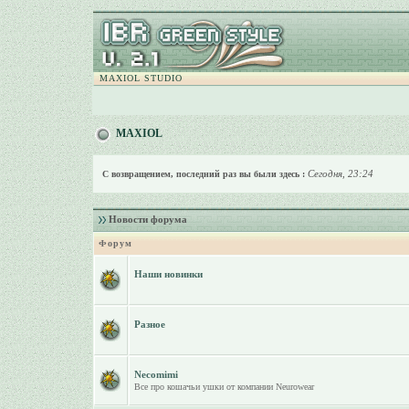
MAXIOL STUDIO
MAXIOL
Сегодня, 23:24
С возвращением, последний раз вы были здесь :
Новости форума
Форум
Наши новинки
Разное
Necomimi
Все про кошачьи ушки от компании Neurowear