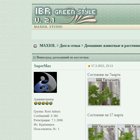
MAXIOL STUDIO
MAXIOL
>
Дом и семья
>
Домашние животные и растения
Виноград домашний из косточки
SuperMax
17.3.2015, 23:11
Состояние на 7марта
Администратор
Группа: Root Admin
Состояние на 17 марта
Сообщений: 6 382
Регистрация: 7.1.2006
Из: Красноярск
Пользователь №: 1