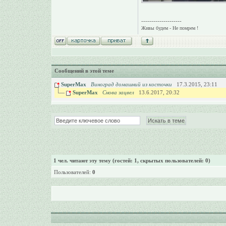
--------------------
Живы будем - Не помрем !
Сообщений в этой теме
SuperMax
Виноград домашний из косточки
17.3.2015, 23:11
SuperMax
Снова зацвел
13.6.2017, 20:32
1
чел. читают эту тему (гостей: 1, скрытых пользователей: 0)
Пользователей:
0