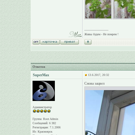
--------------------
Живы будем - Не помрем !
Ответов
SuperMax
13.6.2017, 20:32
Снова зацвел
Администратор
Группа: Root Admin
Сообщений: 6 382
Регистрация: 7.1.2006
Из: Красноярск