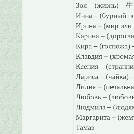
Зоя – (жизнь) – 生
Инна – (бурный п
Ирина – (мир или
Карина – (дорог
Кира – (госпожа
Клавдия – (хром
Ксения – (странн
Лариса – (чайка)
Лидия – (печальн
Любовь – (любов
Людмила – (людя
Маргарита – (ж
Тамаэ