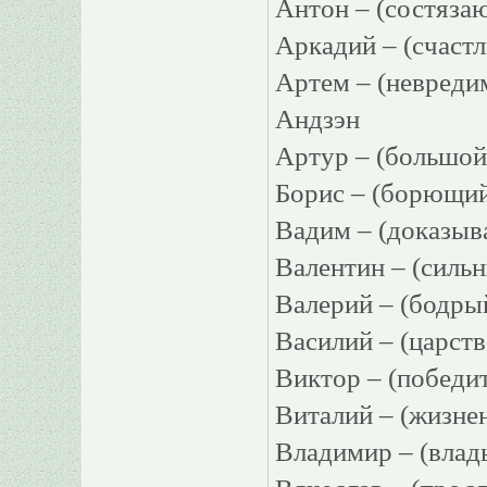
Антон – (состяз
Аркадий – (счаст
Артем – (невреди
Андзэн
Артур – (большо
Борис – (борющи
Вадим – (доказы
Валентин – (силь
Валерий – (бодр
Василий – (царст
Виктор – (побед
Виталий – (жизн
Владимир – (вла