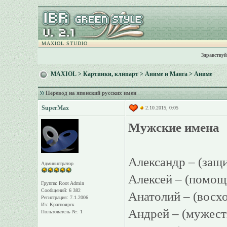
MAXIOL STUDIO
Здравствуй
MAXIOL
>
Картинки, клипарт
>
Аниме и Манга
>
Аниме
Перевод на японский русских имен
SuperMax
2.10.2015, 0:05
Мужские имена
Александр – (за
Администратор
Алексей – (помо
Группа: Root Admin
Сообщений: 6 382
Анатолий – (восх
Регистрация: 7.1.2006
Из: Красноярск
Андрей – (мужес
Пользователь №: 1