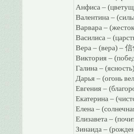
Анфиса – (цветущ
Валентина – (сил
Варвара – (жест
Василиса – (царс
Вера – (вера) –
Виктория – (побе
Галина – (ясност
Дарья – (огонь в
Евгения – (благ
Екатерина – (чис
Елена – (солнечн
Елизавета – (по
Зинаида – (рожд