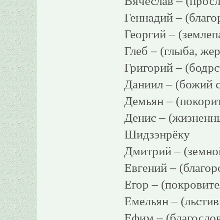
Вячеслав – (про
Геннадий – (благ
Георгий – (земле
Глеб – (глыба, 
Григорий – (бо
Даниил – (божий
Демьян – (покори
Денис – (жизнен
Шидзэнрёку
Дмитрий – (земно
Евгений – (благ
Егор – (покровит
Емельян – (льсти
Ефим – (благосл