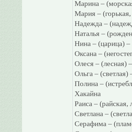
Марина – (морс
Мария – (горькая
Надежда – (наде
Наталья – (рожде
Нина – (царица
Оксана – (негос
Олеся – (лесная)
Ольга – (светлая
Полина – (истре
Хакайна
Раиса – (райская
Светлана – (свет
Серафима – (пла