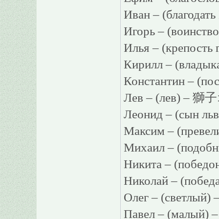
Иван – (благода
Игорь – (воинст
Илья – (крепост
Кирилл – (влад
Константин – (по
Лев – (лев) – 獅
Леонид – (сын л
Максим – (преве
Михаил – (подоб
Никита – (побед
Николай – (побе
Олег – (светлый)
Павел – (малый)