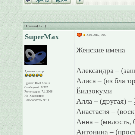
Ответов(1 - 1)
SuperMax
2.10.2015, 0:05
Женские имена
Александра – (за
Администратор
Алиса – (из бла
Группа: Root Admin
Сообщений: 6 382
Ёидзокуми
Регистрация: 7.1.2006
Из: Красноярск
Алла – (другая) 
Пользователь №: 1
Анастасия – (во
Анна – (милость,
Антонина – (про