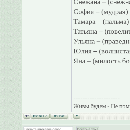
Снежана – (сне
София – (мудрая
Тамара – (пальм
Татьяна – (повел
Ульяна – (праве
Юлия – (волниста
Яна – (милость 
--------------------
Живы будем - Не пом