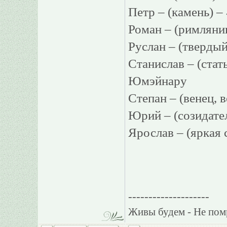
Петр – (камень) 
Роман – (римля
Руслан – (твер
Станислав – (ст
Юмэйнару
Степан – (венец,
Юрий – (созидат
Ярослав – (яркая
--------------------
Живы будем - Не пом