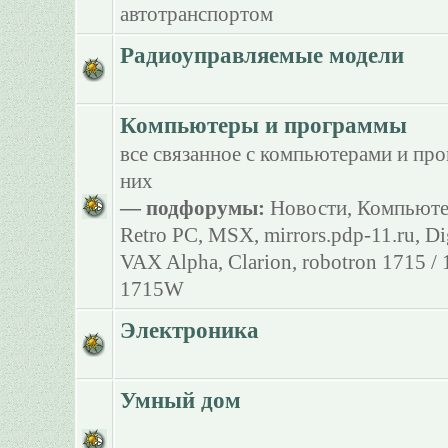
автотранспортом
Радиоуправляемые модели
Компьютеры и программы
все связанное с компьютерами и пр
них
— подфорумы:
Новости
,
Компьюте
Retro PC
,
MSX
,
mirrors.pdp-11.ru
,
Di
VAX Alpha
,
Clarion
,
robotron 1715 /
1715W
Электроника
Умный дом