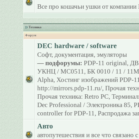
Все про кошачьи ушки от компании 
Техника
Форум
DEC hardware / software
Софт, документация, эмуляторы
— подфорумы:
PDP-11 original
,
ДВ
УКНЦ / МС0511
,
БК 0010 / 11 / 11
Alpha
,
Хостинг изображений PDP-11
http://mirrors.pdp-11.ru/
,
Прочая тех
Прочая техника: Retro PC
,
Терминал
Dec Professional / Электроника 85
,
P
controller for PDP-11
,
Распродажа за
Авто
автопутешествия и все что связано с