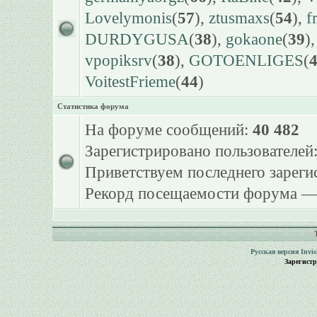
Lovelymonis
(
57
),
ztusmaxs
(
54
),
f
DURDYGUSA
(
38
),
gokaone
(
39
)
vpopiksrv
(
38
),
GOTOENLIGES
(
VoitestFrieme
(
44
)
Статистика форума
На форуме сообщений:
40 482
Зарегистрировано пользователей
Приветствуем последнего зарег
Рекорд посещаемости форума 
Русская версия
Invi
Зарегист