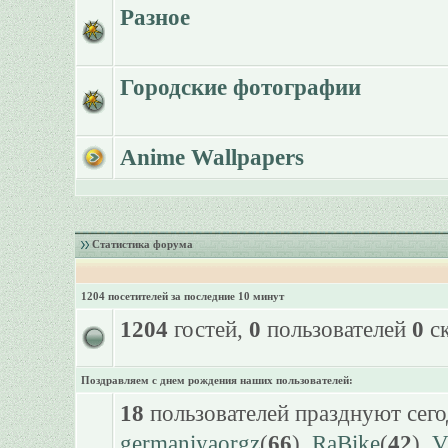
Разное
Городские фотографии
Anime Wallpapers
Статистика форума
1204 посетителей за последние 10 минут
1204
гостей,
0
пользователей
0
ск
Поздравляем с днем рождения наших пользователей:
18
пользователей празднуют сего
germaniyaorgz
(
66
),
RaBike
(
42
),
V