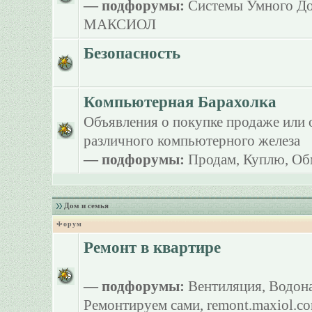
— подфорумы:
Системы Умного Д
МАКСИОЛ
Безопасность
Компьютерная Барахолка
Объявления о покупке продаже или 
различного компьютерного железа
— подфорумы:
Продам
,
Куплю
,
Об
Дом и семья
Форум
Ремонт в квартире
— подфорумы:
Вентиляция
,
Водона
Ремонтируем сами
,
remont.maxiol.c