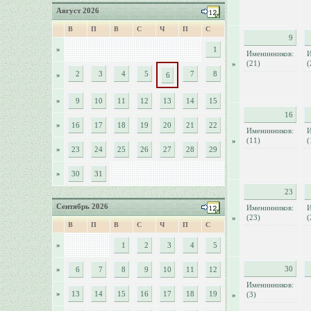
Август 2026
В
П
В
С
Ч
П
С
9
»
1
Именинников:
И
(21)
(
»
2
3
4
5
7
8
»
6
»
9
10
11
12
13
14
15
16
»
16
17
18
19
20
21
22
Именинников:
И
(11)
(
»
»
23
24
25
26
27
28
29
»
30
31
23
Сентябрь 2026
Именинников:
И
(23)
(
»
В
П
В
С
Ч
П
С
»
1
2
3
4
5
30
»
6
7
8
9
10
11
12
Именинников:
»
13
14
15
16
17
18
19
(3)
»