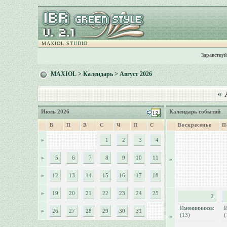
MAXIOL STUDIO
Здравствуй
MAXIOL
>
Календарь
> Август 2026
«
А
Июль 2026
Календарь событий
В
П
В
С
Ч
П
С
Воскресенье
П
»
1
2
3
4
»
5
6
7
8
9
10
11
»
»
12
13
14
15
16
17
18
»
19
20
21
22
23
24
25
2
Именинников:
И
»
26
27
28
29
30
31
(13)
(
»