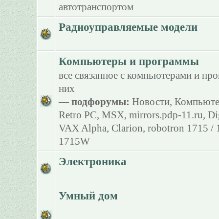
автотранспортом
Радиоуправляемые модели
Компьютеры и программы
все связанное с компьютерами и пр
них
— подфорумы:
Новости
,
Компьюте
Retro PC
,
MSX
,
mirrors.pdp-11.ru
,
Di
VAX Alpha
,
Clarion
,
robotron 1715 /
1715W
Электроника
Умный дом