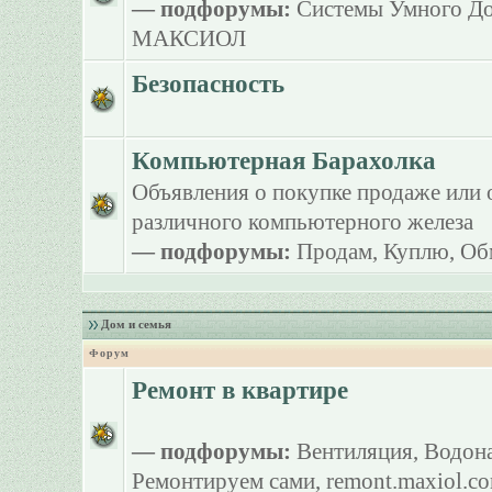
— подфорумы:
Системы Умного Д
МАКСИОЛ
Безопасность
Компьютерная Барахолка
Объявления о покупке продаже или 
различного компьютерного железа
— подфорумы:
Продам
,
Куплю
,
Об
Дом и семья
Форум
Ремонт в квартире
— подфорумы:
Вентиляция
,
Водона
Ремонтируем сами
,
remont.maxiol.c