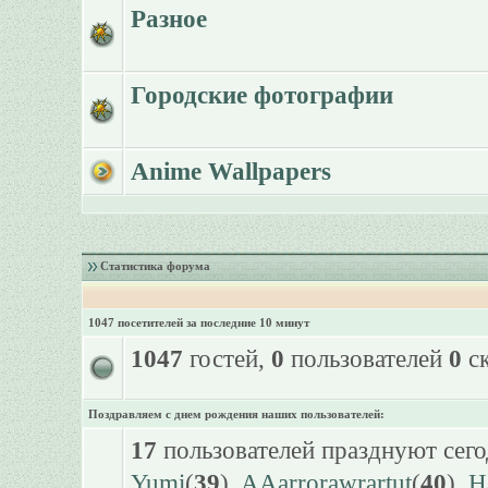
Разное
Городские фотографии
Anime Wallpapers
Статистика форума
1047 посетителей за последние 10 минут
1047
гостей,
0
пользователей
0
ск
Поздравляем с днем рождения наших пользователей:
17
пользователей празднуют сего
Yumi
(
39
),
AAarrorawrartut
(
40
),
H