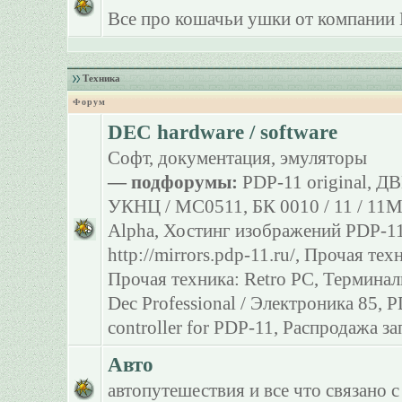
Все про кошачьи ушки от компании 
Техника
Форум
DEC hardware / software
Софт, документация, эмуляторы
— подфорумы:
PDP-11 original
,
ДВ
УКНЦ / МС0511
,
БК 0010 / 11 / 11
Alpha
,
Хостинг изображений PDP-11
http://mirrors.pdp-11.ru/
,
Прочая тех
Прочая техника: Retro PC
,
Терминал
Dec Professional / Электроника 85
,
P
controller for PDP-11
,
Распродажа за
Авто
автопутешествия и все что связано с