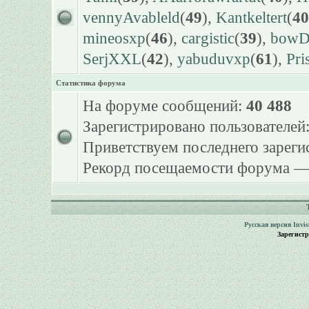
vennyAvableld
(
49
),
Kantkeltert
(
40
mineosxp
(
46
),
cargistic
(
39
),
bowDr
SerjXXL
(
42
),
yabuduvxp
(
61
),
Pri
Статистика форума
На форуме сообщений:
40 488
Зарегистрировано пользователей
Приветствуем последнего зарег
Рекорд посещаемости форума 
Русская версия
Invi
Зарегист