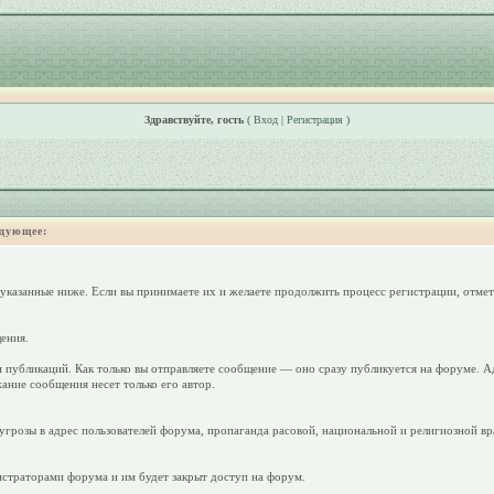
Здравствуйте, гость
(
Вход
|
Регистрация
)
дующее:
 указанные ниже. Если вы принимаете их и желаете продолжить процесс регистрации, отмет
ения.
 публикаций. Как только вы отправляете сообщение — оно сразу публикуется на форуме. А
ание сообщения несет только его автор.
грозы в адрес пользователей форума, пропаганда расовой, национальной и религиозной вр
страторами форума и им будет закрыт доступ на форум.