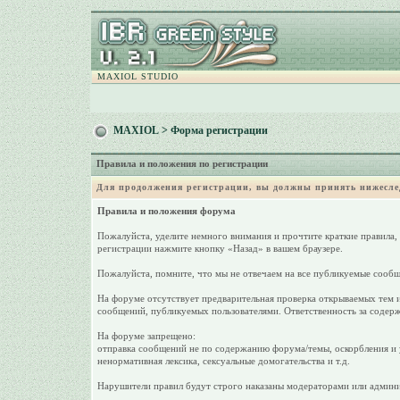
MAXIOL STUDIO
MAXIOL
> Форма регистрации
Правила и положения по регистрации
Для продолжения регистрации, вы должны принять нижесле
Правила и положения форума
Пожалуйста, уделите немного внимания и прочтите краткие правила,
регистрации нажмите кнопку «Назад» в вашем браузере.
Пожалуйста, помните, что мы не отвечаем на все публикуемые сообщ
На форуме отсутствует предварительная проверка открываемых тем и
сообщений, публикуемых пользователями. Ответственность за содерж
На форуме запрещено:
отправка сообщений не по содержанию форума/темы, оскорбления и у
ненормативная лексика, сексуальные домогательства и т.д.
Нарушители правил будут строго наказаны модераторами или админи