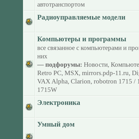
автотранспортом
Радиоуправляемые модели
Компьютеры и программы
все связанное с компьютерами и пр
них
— подфорумы:
Новости
,
Компьюте
Retro PC
,
MSX
,
mirrors.pdp-11.ru
,
Di
VAX Alpha
,
Clarion
,
robotron 1715 /
1715W
Электроника
Умный дом