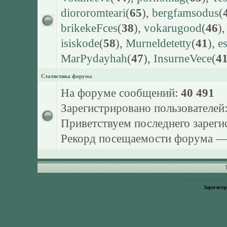
diororomteari
(
65
),
bergfamsodus
(
brikekeFces
(
38
),
vokarugood
(
46
)
isiskode
(
58
),
Murneldetetty
(
41
),
e
MarPydayhah
(
47
),
InsurneVece
(
4
Статистика форума
На форуме сообщений:
40 491
Зарегистрировано пользователей
Приветствуем последнего зарег
Рекорд посещаемости форума 
Русская версия
Invi
Зарегист