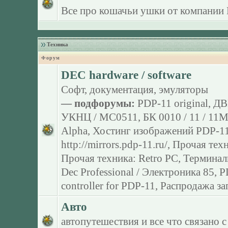
Все про кошачьи ушки от компании 
Техника
Форум
DEC hardware / software
Софт, документация, эмуляторы
— подфорумы:
PDP-11 original
,
ДВ
УКНЦ / МС0511
,
БК 0010 / 11 / 11
Alpha
,
Хостинг изображений PDP-11
http://mirrors.pdp-11.ru/
,
Прочая тех
Прочая техника: Retro PC
,
Терминал
Dec Professional / Электроника 85
,
P
controller for PDP-11
,
Распродажа за
Авто
автопутешествия и все что связано с