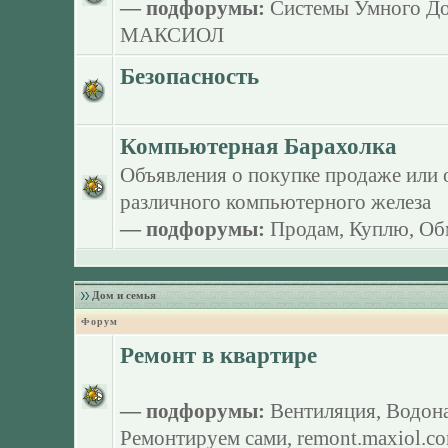
— подфорумы:
Системы Умного Д
МАКСИОЛ
Безопасность
Компьютерная Барахолка
Объявления о покупке продаже или 
различного компьютерного железа
— подфорумы:
Продам
,
Куплю
,
Об
Дом и семья
Форум
Ремонт в квартире
— подфорумы:
Вентиляция
,
Водона
Ремонтируем сами
,
remont.maxiol.c