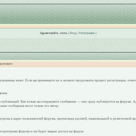
Здравствуйте, гость
(
Вход
|
Регистрация
)
дующее:
 указанные ниже. Если вы принимаете их и желаете продолжить процесс регистрации, отмет
ения.
 публикаций. Как только вы отправляете сообщение — оно сразу публикуется на форуме. А
ание сообщения несет только его автор.
грозы в адрес пользователей форума, пропаганда расовой, национальной и религиозной вр
страторами форума и им будет закрыт доступ на форум.