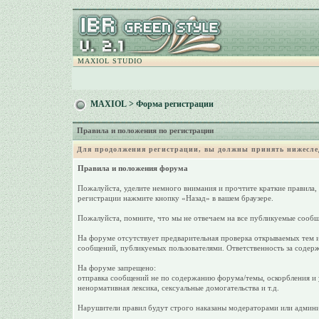
MAXIOL STUDIO
MAXIOL
> Форма регистрации
Правила и положения по регистрации
Для продолжения регистрации, вы должны принять нижесле
Правила и положения форума
Пожалуйста, уделите немного внимания и прочтите краткие правила,
регистрации нажмите кнопку «Назад» в вашем браузере.
Пожалуйста, помните, что мы не отвечаем на все публикуемые сообщ
На форуме отсутствует предварительная проверка открываемых тем и
сообщений, публикуемых пользователями. Ответственность за содерж
На форуме запрещено:
отправка сообщений не по содержанию форума/темы, оскорбления и у
ненормативная лексика, сексуальные домогательства и т.д.
Нарушители правил будут строго наказаны модераторами или админи