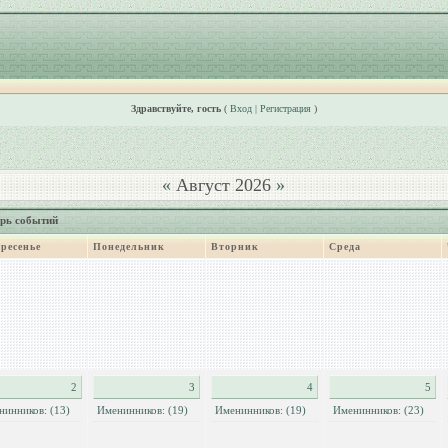
Здравствуйте, гость
(
Вход
|
Регистрация
)
«
Август 2026
»
рь событий
ресенье
Понедельник
Вторник
Среда
2
3
4
5
нинников: (13)
Именинников: (19)
Именинников: (19)
Именинников: (23)