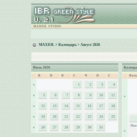
MAXIOL STUDIO
MAXIOL
>
Календарь
> Август 2026
Июль 2026
Календа
В
П
В
С
Ч
П
С
Воск
»
1
2
3
4
»
5
6
7
8
9
10
11
»
»
12
13
14
15
16
17
18
»
19
20
21
22
23
24
25
Име
»
26
27
28
29
30
31
»