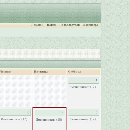
Помощь
Поиск
Пользователи
Календарь
Четверг
Пятница
Суббота
1
Именинников: (17)
6
8
7
Именинников: (12)
Именинников: (17)
Именинников: (18)