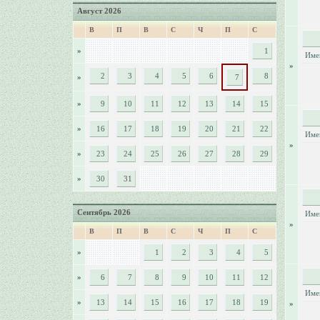
Август 2026
В
П
В
С
Ч
П
С
»
1
Име
»
2
3
4
5
6
8
»
7
»
9
10
11
12
13
14
15
»
16
17
18
19
20
21
22
Име
»
»
23
24
25
26
27
28
29
»
30
31
Сентябрь 2026
Име
»
В
П
В
С
Ч
П
С
»
1
2
3
4
5
»
6
7
8
9
10
11
12
Име
»
13
14
15
16
17
18
19
»