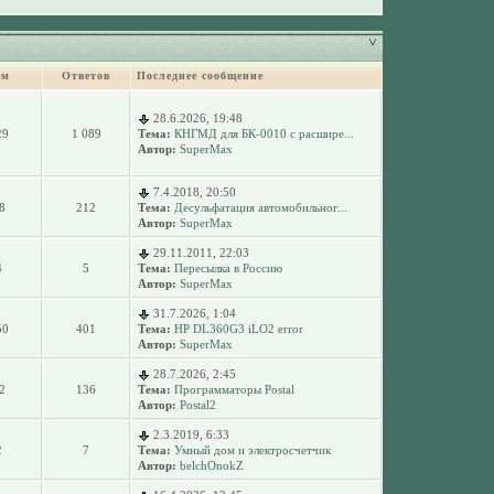
ем
Ответов
Последнее сообщение
28.6.2026, 19:48
29
1 089
Тема:
КНГМД для БК-0010 с расшире...
Автор:
SuperMax
7.4.2018, 20:50
8
212
Тема:
Десульфатация автомобильног...
Автор:
SuperMax
29.11.2011, 22:03
4
5
Тема:
Пересылка в Россию
Автор:
SuperMax
31.7.2026, 1:04
50
401
Тема:
HP DL360G3 iLO2 error
Автор:
SuperMax
28.7.2026, 2:45
2
136
Тема:
Программаторы Postal
Автор:
Postal2
2.3.2019, 6:33
2
7
Тема:
Умный дом и электросчетчик
Автор:
belchOnokZ