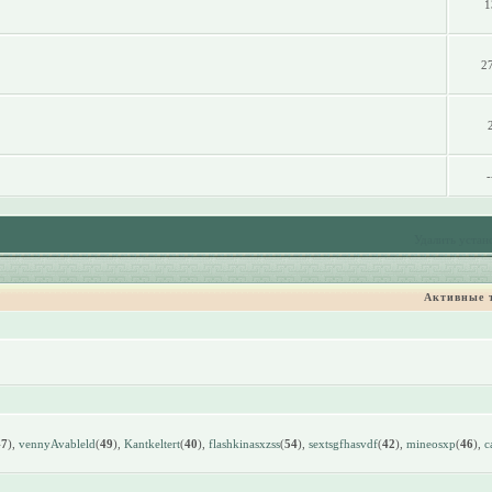
1
2
-
Удалить устан
Активные 
47
),
vennyAvableld
(
49
),
Kantkeltert
(
40
),
flashkinasxzss
(
54
),
sextsgfhasvdf
(
42
),
mineosxp
(
46
),
c