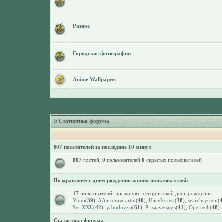
Разное
Городские фотографии
Anime Wallpapers
Статистика форума
807 посетителей за последние 10 минут
807
гостей,
0
пользователей
0
скрытых пользователей
Поздравляем с днем рождения наших пользователей:
17
пользователей празднуют сегодня свой день рождения
Yumi
(
39
),
AAarrorawrartut
(
40
),
HaceIssuest
(
38
),
searchsystem
(
SerjXXL
(
42
),
yabuduvxp
(
61
),
Prisaavessugs
(
41
),
Opertech
(
48
)
Статистика форума