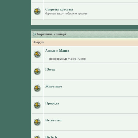
Секреты красоты
бережем нашу небесную красоту
Картинки, клипарт
Форум
Аниме и Манга
— подфорумы:
Манга
,
Аниме
Юмор
Животные
Природа
Исскуство
Hi-Tech