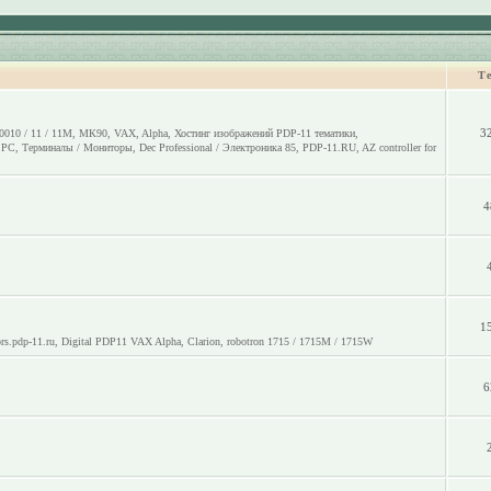
Т
3
0010 / 11 / 11M
,
МК90
,
VAX
,
Alpha
,
Хостинг изображений PDP-11 тематики
,
o PC
,
Терминалы / Мониторы
,
Dec Professional / Электроника 85
,
PDP-11.RU
,
AZ controller for
4
1
rs.pdp-11.ru
,
Digital PDP11 VAX Alpha
,
Clarion
,
robotron 1715 / 1715M / 1715W
6