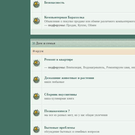
Безопасность
Компьютерная Барахолка
Объявления о покупке продаже или обмене различного компьютерного
— подфорумы:
Продам
,
Куплю
,
Обмен
Дом и семья
Форум
Ремонт в квартире
— подфорумы:
Вентиляция
,
Водонагреватель
,
Ремонтируем сами
,
re
Домашние животные и растения
наши любымые
Сборник вкуснятины
наша кулинарная книга
Познакомимся ?
мы все из разных мест, но у нас общие увлечения
Бытовые проблемы
обсуждение бытовых и семейных вопросов