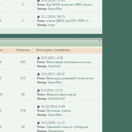
16.4.2026, 12:45
5
2
Тема:
Как MAX помогает РКН строит...
Автор:
SuperMax
21.2.2024, 18:13
1
1
Тема:
платы QBUS для DEC PDP-11 ...
Автор:
rtype
ем
Ответов
Последнее сообщение
22.9.2021, 4:30
0
243
Тема:
Вентиляция тепловым насосом...
Автор:
AndrSo6
13.6.2017, 20:32
5
215
Тема:
Виноград домашний из косточки
Автор:
SuperMax
6.4.2019, 11:31
46
36
Тема:
Жареное филе акулы
Автор:
belchOnokZ
16.10.2014, 9:49
3
478
Тема:
Полезные советы
Автор:
SuperMax
14.3.2019, 11:21
9
10
Тема:
Законный отказ от туберкули...
Автор:
Nardaylana