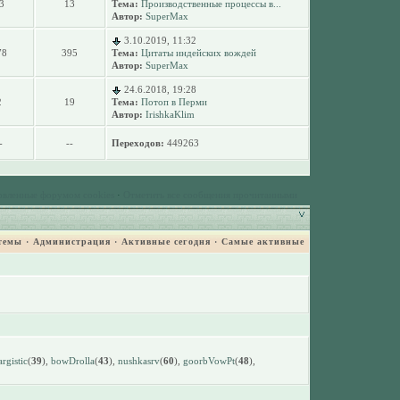
3
13
Тема:
Производственные процессы в...
Автор:
SuperMax
3.10.2019, 11:32
78
395
Тема:
Цитаты индейских вождей
Автор:
SuperMax
24.6.2018, 19:28
2
19
Тема:
Потоп в Перми
Автор:
IrishkaKlim
-
--
Переходов:
449263
овленные форумом cookies
·
Отметить все сообщения прочитанными
темы
·
Администрация
·
Активные сегодня
·
Самые активные
argistic
(
39
),
bowDrolla
(
43
),
nushkasrv
(
60
),
goorbVowPt
(
48
),