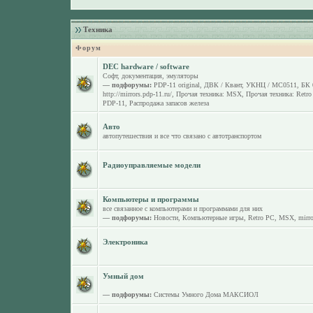
Техника
Форум
DEC hardware / software
Софт, документация, эмуляторы
— подфорумы:
PDP-11 original
,
ДВК / Квант
,
УКНЦ / МС0511
,
БК 
http://mirrors.pdp-11.ru/
,
Прочая техника: MSX
,
Прочая техника: Retr
PDP-11
,
Распродажа запасов железа
Авто
автопутешествия и все что связано с автотранспортом
Радиоуправляемые модели
Компьютеры и программы
все связанное с компьютерами и программами для них
— подфорумы:
Новости
,
Компьютерные игры
,
Retro PC
,
MSX
,
mirro
Электроника
Умный дом
— подфорумы:
Системы Умного Дома МАКСИОЛ