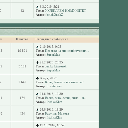
3.3.2019, 5:21
0
42
Тема:
УКРЕПЛЯЕМ ИММУНИТЕТ
Автор:
belchOnokZ
ем
Ответов
Последнее сообщение
2.10.2015, 0:05
33
19 891
Тема:
Перевод на японский русских...
Автор:
SuperMax
21.2.2023, 23:35
59
3 181
Тема:
Jucika képsorok
Автор:
SuperMax
Вчера, 20:23
2
7 647
Тема:
Коты, Кошки и все кошачьи!
Автор:
rusinteriors
24.6.2018, 19:30
41
174
Тема:
Весна, лето, осень, зима… и...
Автор:
IrishkaKlim
24.6.2018, 19:29
78
434
Тема:
Картины Мохова
Автор:
IrishkaKlim
17.10.2016, 10:52