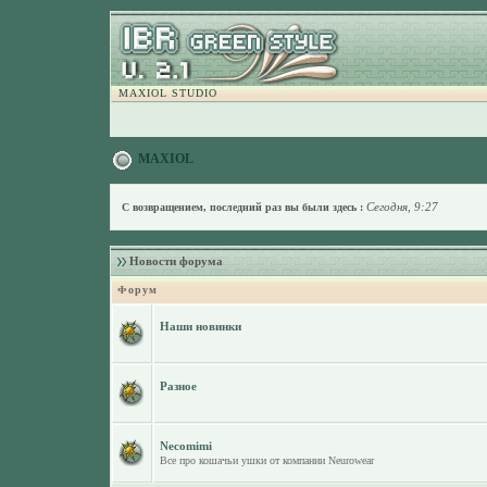
MAXIOL STUDIO
MAXIOL
Сегодня, 9:27
С возвращением, последний раз вы были здесь :
Новости форума
Форум
Наши новинки
Разное
Necomimi
Все про кошачьи ушки от компании Neurowear