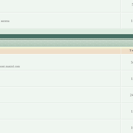
1
 железа
Т
5
mont.maxiol.com
1
2
1
1