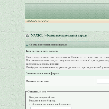
MAXIOL STUDIO
MAXIOL
> Форма восстановления пароля
Форма восстановления пароля
Как восстановить пароль
Ниже введите ваше имя пользователя. Помните, что имя чувствитель
Как только сделаете это, то получите письмо на e-mail для подтверж
которой вы должны пройти.
Вы будете перемещены к форме ввода нового пароля для вашей учетн
Заполните все поля формы
Введите ваше имя
Защитный код
Введите защитный код
Введите в поле 6 цифр,
отображенных в виде изображения.