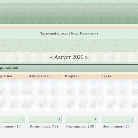
Здравствуйте, гость
(
Вход
|
Регистрация
)
«
Август 2026
»
рь событий
ресенье
Понедельник
Вторник
Среда
2
3
4
5
нинников: (13)
Именинников: (19)
Именинников: (19)
Именинников: (23)