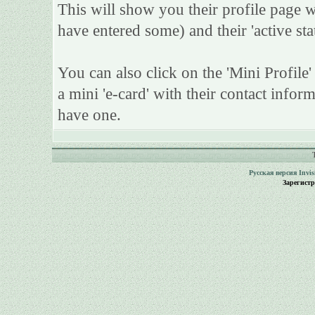
This will show you their profile page w
have entered some) and their 'active stat
You can also click on the 'Mini Profile'
a mini 'e-card' with their contact info
have one.
Русская версия
Invi
Зарегист