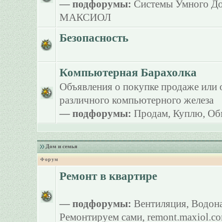
— подфорумы:
Системы Умного Д
МАКСИОЛ
Безопасность
Компьютерная Барахолка
Объявления о покупке продаже или 
различного компьютерного железа
— подфорумы:
Продам
,
Куплю
,
Об
Дом и семья
Форум
Ремонт в квартире
— подфорумы:
Вентиляция
,
Водона
Ремонтируем сами
,
remont.maxiol.c