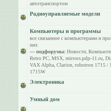
автотранспортом
Радиоуправляемые модели
Компьютеры и программы
все связанное с компьютерами и пр
них
— подфорумы:
Новости
,
Компьюте
Retro PC
,
MSX
,
mirrors.pdp-11.ru
,
Di
VAX Alpha
,
Clarion
,
robotron 1715 /
1715W
Электроника
Умный дом