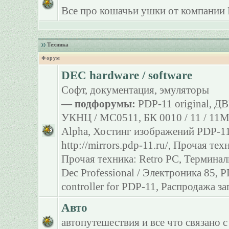
Все про кошачьи ушки от компании 
Техника
Форум
DEC hardware / software
Софт, документация, эмуляторы
— подфорумы:
PDP-11 original
,
ДВ
УКНЦ / МС0511
,
БК 0010 / 11 / 11
Alpha
,
Хостинг изображений PDP-11
http://mirrors.pdp-11.ru/
,
Прочая тех
Прочая техника: Retro PC
,
Терминал
Dec Professional / Электроника 85
,
P
controller for PDP-11
,
Распродажа за
Авто
автопутешествия и все что связано с