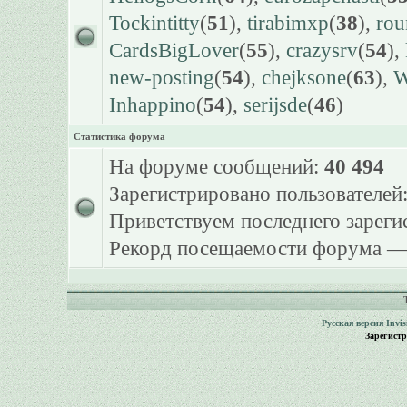
Tockintitty
(
51
),
tirabimxp
(
38
),
ro
CardsBigLover
(
55
),
crazysrv
(
54
),
new-posting
(
54
),
chejksone
(
63
),
W
Inhappino
(
54
),
serijsde
(
46
)
Статистика форума
На форуме сообщений:
40 494
Зарегистрировано пользователей
Приветствуем последнего зарег
Рекорд посещаемости форума 
Русская версия
Invi
Зарегист