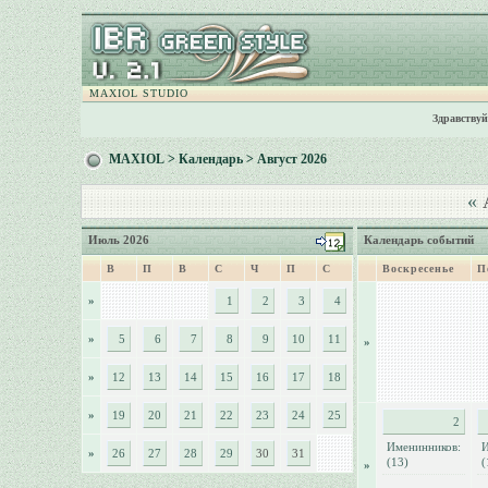
MAXIOL STUDIO
Здравствуй
MAXIOL
>
Календарь
> Август 2026
«
А
Июль 2026
Календарь событий
В
П
В
С
Ч
П
С
Воскресенье
П
»
1
2
3
4
»
5
6
7
8
9
10
11
»
»
12
13
14
15
16
17
18
»
19
20
21
22
23
24
25
2
Именинников:
И
»
26
27
28
29
30
31
(13)
(
»