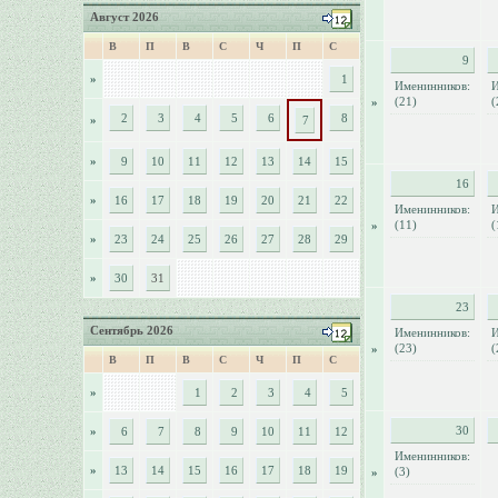
Август 2026
В
П
В
С
Ч
П
С
9
»
1
Именинников:
И
(21)
(
»
2
3
4
5
6
8
»
7
»
9
10
11
12
13
14
15
16
»
16
17
18
19
20
21
22
Именинников:
И
(11)
(
»
»
23
24
25
26
27
28
29
»
30
31
23
Сентябрь 2026
Именинников:
И
(23)
(
»
В
П
В
С
Ч
П
С
»
1
2
3
4
5
30
»
6
7
8
9
10
11
12
Именинников:
»
13
14
15
16
17
18
19
(3)
»