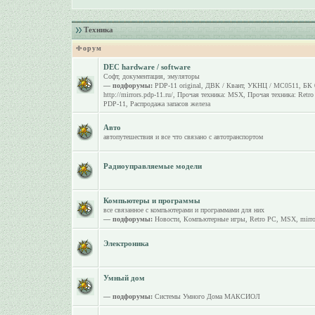
Техника
Форум
DEC hardware / software
Софт, документация, эмуляторы
— подфорумы:
PDP-11 original
,
ДВК / Квант
,
УКНЦ / МС0511
,
БК 
http://mirrors.pdp-11.ru/
,
Прочая техника: MSX
,
Прочая техника: Retr
PDP-11
,
Распродажа запасов железа
Авто
автопутешествия и все что связано с автотранспортом
Радиоуправляемые модели
Компьютеры и программы
все связанное с компьютерами и программами для них
— подфорумы:
Новости
,
Компьютерные игры
,
Retro PC
,
MSX
,
mirro
Электроника
Умный дом
— подфорумы:
Системы Умного Дома МАКСИОЛ