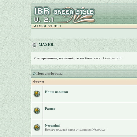
MAXIOL STUDIO
MAXIOL
Сегодня, 2:07
С возвращением, последний раз вы были здесь :
Новости форума
Форум
Наши новинки
Разное
Necomimi
Все про кошачьи ушки от компании Neurowear