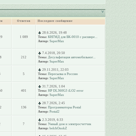
ем
Ответов
Последнее сообщение
28.6.2026, 19:48
29
1 089
Тема:
КНГМД для БК-0010 с расшире...
Автор:
SuperMax
7.4.2018, 20:50
8
212
Тема:
Десульфатация автомобильног...
Автор:
SuperMax
29.11.2011, 22:03
4
5
Тема:
Пересылка в Россию
Автор:
SuperMax
31.7.2026, 1:04
50
401
Тема:
HP DL360G3 iLO2 error
Автор:
SuperMax
28.7.2026, 2:45
2
136
Тема:
Программаторы Postal
Автор:
Postal2
2.3.2019, 6:33
2
7
Тема:
Умный дом и электросчетчик
Автор:
belchOnokZ