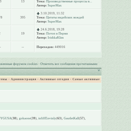
3
13
Тема:
Производственные процессы в...
Автор:
SuperMax
3.10.2019, 11:32
78
395
Тема:
Цитаты индейских вождей
Автор:
SuperMax
24.6.2018, 19:28
2
19
Тема:
Потоп в Перми
Автор:
IrishkaKlim
-
--
Переходов:
449016
овленные форумом cookies
·
Отметить все сообщения прочитанными
темы
·
Администрация
·
Активные сегодня
·
Самые активные
DYGUSA
(
38
),
gokaone
(
39
),
infiffEnvinly
(
63
),
GautletKall
(
57
),