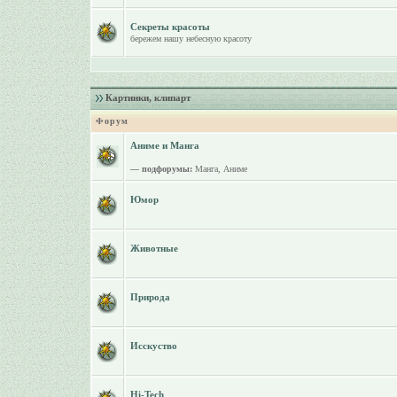
Секреты красоты
бережем нашу небесную красоту
Картинки, клипарт
Форум
Аниме и Манга
— подфорумы:
Манга
,
Аниме
Юмор
Животные
Природа
Исскуство
Hi-Tech