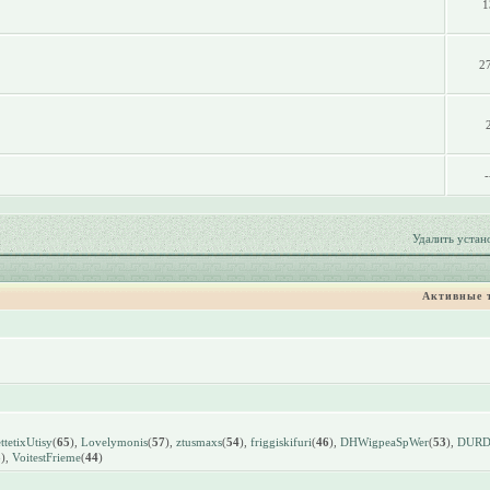
1
2
-
Удалить устан
Активные 
tetixUtisy
(
65
),
Lovelymonis
(
57
),
ztusmaxs
(
54
),
friggiskifuri
(
46
),
DHWigpeaSpWer
(
53
),
DUR
3
),
VoitestFrieme
(
44
)