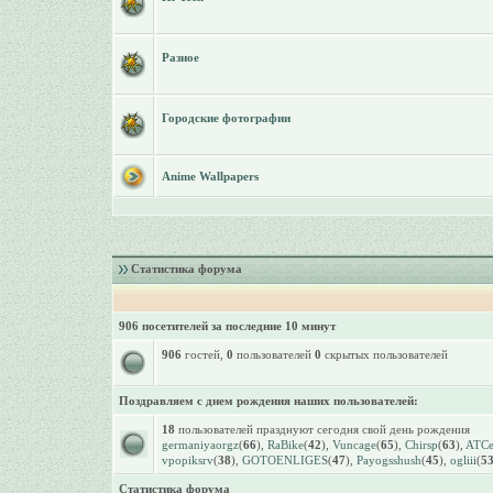
Разное
Городские фотографии
Anime Wallpapers
Статистика форума
906 посетителей за последние 10 минут
906
гостей,
0
пользователей
0
скрытых пользователей
Поздравляем с днем рождения наших пользователей:
18
пользователей празднуют сегодня свой день рождения
germaniyaorgz
(
66
),
RaBike
(
42
),
Vuncage
(
65
),
Chirsp
(
63
),
ATCet
vpopiksrv
(
38
),
GOTOENLIGES
(
47
),
Payogsshush
(
45
),
ogliii
(
5
Статистика форума