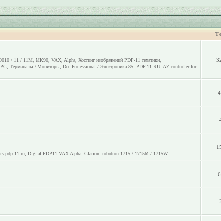
Т
3
0010 / 11 / 11M
,
МК90
,
VAX
,
Alpha
,
Хостинг изображений PDP-11 тематики
,
o PC
,
Терминалы / Мониторы
,
Dec Professional / Электроника 85
,
PDP-11.RU
,
AZ controller for
4
1
rs.pdp-11.ru
,
Digital PDP11 VAX Alpha
,
Clarion
,
robotron 1715 / 1715M / 1715W
6