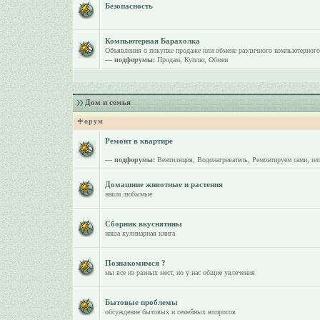
Безопасность
Компьютерная Барахолка
Объявления о покупке продаже или обмене различного компьютерного
— подфорумы:
Продам
,
Куплю
,
Обмен
Дом и семья
Форум
Ремонт в квартире
— подфорумы:
Вентиляция
,
Водонагреватель
,
Ремонтируем сами
,
re
Домашние животные и растения
наши любымые
Сборник вкуснятины
наша кулинарная книга
Познакомимся ?
мы все из разных мест, но у нас общие увлечения
Бытовые проблемы
обсуждение бытовых и семейных вопросов