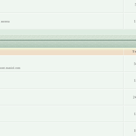
1
 железа
Т
5
mont.maxiol.com
1
2
1
1