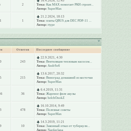
16.4.2026, 12:45
5
2
Тема:
Как MAX помогает РКН строит...
Автор:
SuperMax
21.2.2024, 18:13
1
1
Тема:
платы QBUS для DEC PDP-11 ...
Автор:
rtype
ем
Ответов
Последнее сообщение
22.9.2021, 4:30
0
243
Тема:
Вентиляция тепловым насосом...
Автор:
AndrSo6
13.6.2017, 20:32
5
215
Тема:
Виноград домашний из косточки
Автор:
SuperMax
6.4.2019, 11:31
46
36
Тема:
Жареное филе акулы
Автор:
belchOnokZ
16.10.2014, 9:49
3
478
Тема:
Полезные советы
Автор:
SuperMax
14.3.2019, 11:21
9
10
Тема:
Законный отказ от туберкули...
Автор:
Nardaylana