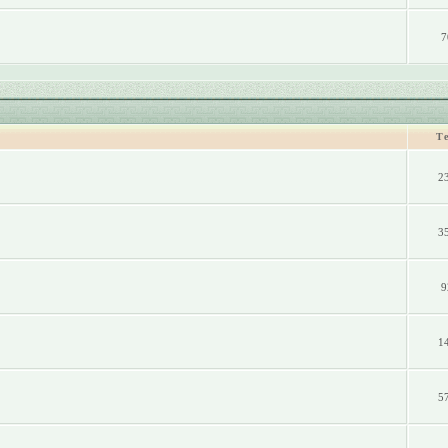
7
Т
2
3
9
1
5