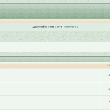
Здравствуйте, гость
(
Вход
|
Регистрация
)
Т
1 
3