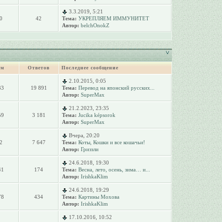
3.3.2019, 5:21
0
42
Тема:
УКРЕПЛЯЕМ ИММУНИТЕТ
Автор:
belchOnokZ
ем
Ответов
Последнее сообщение
2.10.2015, 0:05
33
19 891
Тема:
Перевод на японский русских...
Автор:
SuperMax
21.2.2023, 23:35
59
3 181
Тема:
Jucika képsorok
Автор:
SuperMax
Вчера, 20:20
2
7 647
Тема:
Коты, Кошки и все кошачьи!
Автор:
Гриззли
24.6.2018, 19:30
41
174
Тема:
Весна, лето, осень, зима… и...
Автор:
IrishkaKlim
24.6.2018, 19:29
78
434
Тема:
Картины Мохова
Автор:
IrishkaKlim
17.10.2016, 10:52