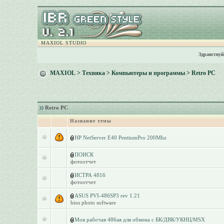
MAXIOL STUDIO
Здравствуй
MAXIOL
>
Техника
>
Компьютеры и программы
>
Retro PC
Retro PC
Название темы
HP NetServer E40 PentiumPro 200Mhz
ПОИСК
фотоотчет
ИСТРА 4816
фотоотчет
ASUS PVI-486SP3 rev 1.21
bios photo software
Моя рабочая 486ая для обмена с БК/ДВК/УКНЦ/MSX