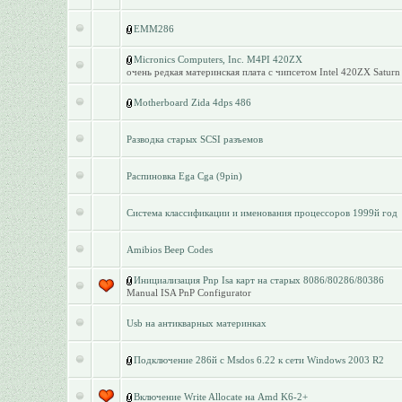
EMM286
Micronics Computers, Inc. M4PI 420ZX
очень редкая материнская плата с чипсетом Intel 420ZX Saturn 
Motherboard Zida 4dps 486
Разводка старых SCSI разъемов
Распиновка Ega Cga (9pin)
Система классификации и именования процессоров 1999й год
Amibios Beep Codes
Инициализация Pnp Isa карт на старых 8086/80286/80386
Manual ISA PnP Configurator
Usb на антикварных материнках
Подключение 286й с Msdos 6.22 к сети Windows 2003 R2
Включение Write Allocate на Amd K6-2+