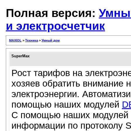
Полная версия:
Умны
и электросчетчик
MAXIOL
>
Техника
>
Умный дом
SuperMax
Рост тарифов на электроэн
хозяев обратить внимание н
электроэнергии. Автоматиз
помощью наших модулей
D
С помощью наших модулей 
информации по протоколу S