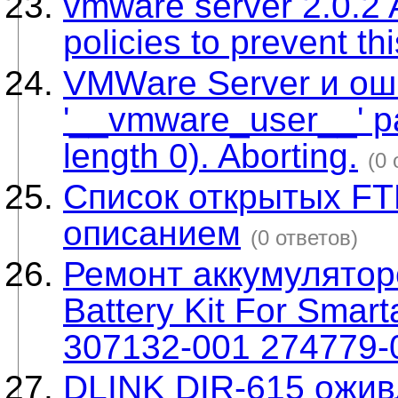
vmware server 2.0.2 
policies to prevent thi
VMWare Server и оши
'__vmware_user__' p
length 0). Aborting.
(0 
Список открытых FT
описанием
(0 ответов)
Ремонт аккумулятор
Battery Kit For Smart
307132-001 274779-
DLINK DIR-615 ожи