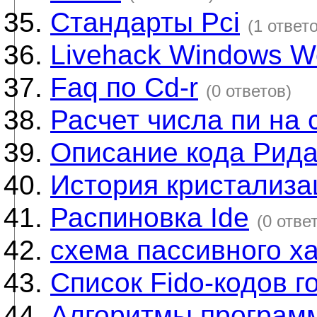
Стандарты Pci
(1 ответ
Livehack Windows W
Faq по Cd-r
(0 ответов)
Расчет числа пи на 
Описание кода Рид
История кристализа
Распиновка Ide
(0 отве
схема пассивного х
Список Fido-кодов г
Алгоритмы програм