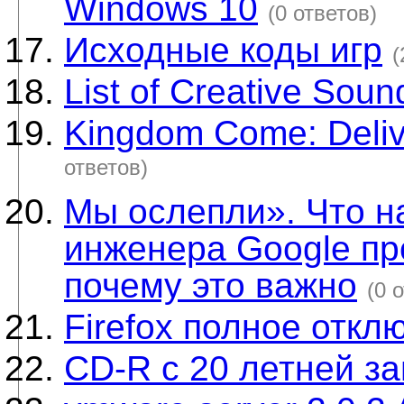
Windows 10
(0 ответов)
Исходные коды игр
(
List of Creative Soun
Kingdom Come: Delive
ответов)
Мы ослепли». Что н
инженера Google пр
почему это важно
(0 
Firefox полное отк
CD-R c 20 летней з